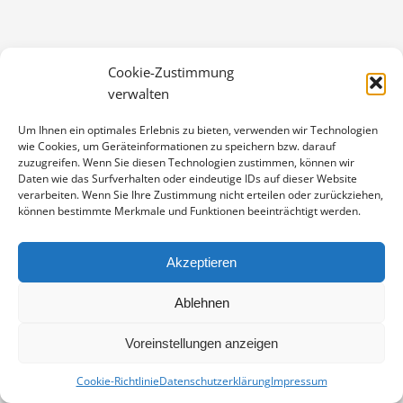
Cookie-Zustimmung
verwalten
Um Ihnen ein optimales Erlebnis zu bieten, verwenden wir Technologien
wie Cookies, um Geräteinformationen zu speichern bzw. darauf
zuzugreifen. Wenn Sie diesen Technologien zustimmen, können wir
Vertrag widerrufen
Kontakt
Impressum
Datenschutz
Daten wie das Surfverhalten oder eindeutige IDs auf dieser Website
Cookie-Richtlinie (EU)
verarbeiten. Wenn Sie Ihre Zustimmung nicht erteilen oder zurückziehen,
© Copyright Dieter Damschen 2024
können bestimmte Merkmale und Funktionen beeinträchtigt werden.
Akzeptieren
Ablehnen
Voreinstellungen anzeigen
Cookie-Richtlinie
Datenschutzerklärung
Impressum