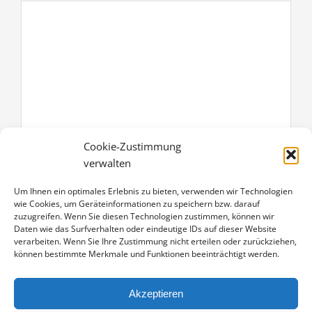
Cookie-Zustimmung
WAS IST 12+4 =
verwalten
Um Ihnen ein optimales Erlebnis zu bieten, verwenden wir Technologien
wie Cookies, um Geräteinformationen zu speichern bzw. darauf
zuzugreifen. Wenn Sie diesen Technologien zustimmen, können wir
ICH HABE DIE DATENSCHUTZERKLÄRUNG ZUR KENNTNIS
Daten wie das Surfverhalten oder eindeutige IDs auf dieser Website
GENOMMEN. ICH STIMME ZU, DASS MEINE ANGABEN UND
verarbeiten. Wenn Sie Ihre Zustimmung nicht erteilen oder zurückziehen,
DATEN ZUR BEANTWORTUNG MEINER ANFRAGE
können bestimmte Merkmale und Funktionen beeinträchtigt werden.
ELEKTRONISCH ERHOBEN UND GESPEICHERT WERDEN.
HINWEIS: SIE KÖNNEN IHRE EINWILLIGUNG JEDERZEIT FÜR
DIE ZUKUNFT PER E-MAIL AN POST@DIETERDAMSCHEN.DE
Akzeptieren
WIDERRUFEN.