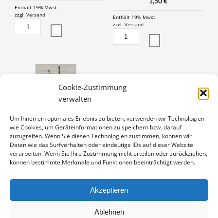
1,50
€
Enthält 19% Mwst.
zzgl.
Versand
Enthält 19% Mwst.
SONNENBLUMEN
zzgl.
Versand
MENGE
BUSCHWINDRÖSCHEN
MENGE
Cookie-Zustimmung
verwalten
Um Ihnen ein optimales Erlebnis zu bieten, verwenden wir Technologien
wie Cookies, um Geräteinformationen zu speichern bzw. darauf
zuzugreifen. Wenn Sie diesen Technologien zustimmen, können wir
Daten wie das Surfverhalten oder eindeutige IDs auf dieser Website
verarbeiten. Wenn Sie Ihre Zustimmung nicht erteilen oder zurückziehen,
können bestimmte Merkmale und Funktionen beeinträchtigt werden.
LAUBFROSCH
1,50
€
Akzeptieren
Enthält 19% Mwst.
zzgl.
Versand
LAUBFROSCH
Ablehnen