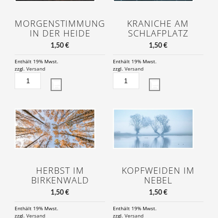
MORGENSTIMMUNG
KRANICHE AM
IN DER HEIDE
SCHLAFPLATZ
1,50
€
1,50
€
Enthält 19% Mwst.
Enthält 19% Mwst.
zzgl.
Versand
zzgl.
Versand
MORGENSTIMMUNG
KRANICHE
IN
AM
DER
SCHLAFPLATZ
HEIDE
MENGE
MENGE
HERBST IM
KOPFWEIDEN IM
BIRKENWALD
NEBEL
1,50
€
1,50
€
Enthält 19% Mwst.
Enthält 19% Mwst.
zzgl.
Versand
zzgl.
Versand