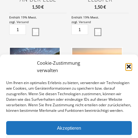
1,50
€
1,50
€
Enthält 19% Mwst.
Enthält 19% Mwst.
zzgl.
Versand
zzgl.
Versand
MORGENSTIMMUNG
FRÜHLING
AN
AM
DER
ELBUFER
ELBE
MENGE
MENGE
Cookie-Zustimmung
verwalten
Um Ihnen ein optimales Erlebnis zu bieten, verwenden wir Technologien
SONNENAUFGANG
ELBTALAUE
wie Cookies, um Geräteinformationen zu speichern bzw. darauf
AN DER ELBE
zuzugreifen. Wenn Sie diesen Technologien zustimmen, können wir
1,50
€
Daten wie das Surfverhalten oder eindeutige IDs auf dieser Website
1,50
€
verarbeiten. Wenn Sie Ihre Zustimmung nicht erteilen oder zurückziehen,
Enthält 19% Mwst.
zzgl.
Versand
können bestimmte Merkmale und Funktionen beeinträchtigt werden.
Enthält 19% Mwst.
ELBTALAUE
zzgl.
Versand
SONNENAUFGANG
MENGE
AN
Akzeptieren
DER