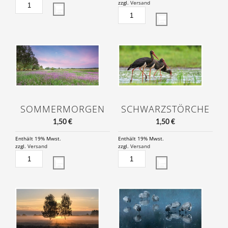
WEISSDORN M
zzgl.
Versand
ENGE
FRÜHLINGSMORGEN
AN
DER
ELBE
MENGE
SOMMERMORGEN
SCHWARZSTÖRCHE
1,50
€
1,50
€
Enthält 19% Mwst.
Enthält 19% Mwst.
zzgl.
Versand
zzgl.
Versand
SOMMERMORGEN
SCHWARZSTÖRCHE
MENGE
MENGE