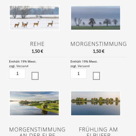
MENGE
REHE
MORGENSTIMMUNG
1,50
€
1,50
€
Enthält 19% Mwst.
Enthält 19% Mwst.
zzgl.
Versand
zzgl.
Versand
REHE
MORGENSTIMMUNG
MENGE
MENGE
MORGENSTIMMUNG
FRÜHLING AM
AN DER ELBE
ELBUFER