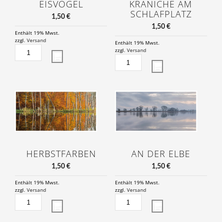
EISVOGEL
KRANICHE AM
SCHLAFPLATZ
1,50
€
1,50
€
Enthält 19% Mwst.
zzgl.
Versand
Enthält 19% Mwst.
EISVOGEL
zzgl.
Versand
MENGE
KRANICHE
AM
SCHLAFPLATZ
MENGE
HERBSTFARBEN
AN DER ELBE
1,50
€
1,50
€
Enthält 19% Mwst.
Enthält 19% Mwst.
zzgl.
Versand
zzgl.
Versand
HERBSTFARBEN
AN
MENGE
DER
ELBE