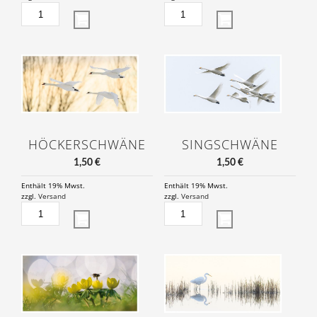
HERBST
KOPFWEIDEN
IM
IM
BIRKENWALD
NEBEL
MENGE
MENGE
HÖCKERSCHWÄNE
SINGSCHWÄNE
1,50
€
1,50
€
Enthält 19% Mwst.
Enthält 19% Mwst.
zzgl.
Versand
zzgl.
Versand
HÖCKERSCHWÄNE
SINGSCHWÄNE
MENGE
MENGE