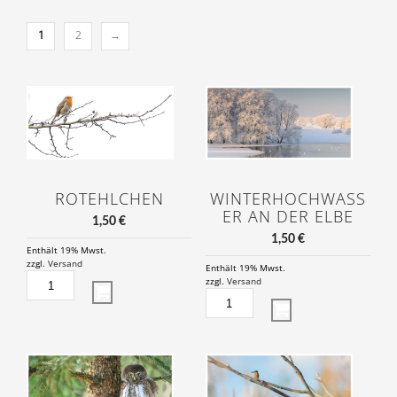
1
2
→
ROTEHLCHEN
WINTERHOCHWASS
ER AN DER ELBE
1,50
€
1,50
€
Enthält 19% Mwst.
zzgl.
Versand
Enthält 19% Mwst.
ROTEHLCHEN
zzgl.
Versand
MENGE
WINTERHOCHWASSER
AN
DER
ELBE
MENGE