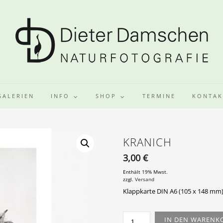
GALERIEN
INFO
SHOP
TERMINE
KONTAK
KRANICH
3,00
€
Enthält 19% Mwst.
zzgl.
Versand
Klappkarte DIN A6 (105 x 148 mm)
KRANICH
IN DEN WARENK