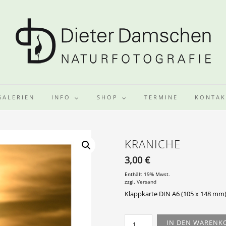
GALERIEN
INFO
SHOP
TERMINE
KONTAK
KRANICHE
3,00
€
Enthält 19% Mwst.
zzgl.
Versand
Klappkarte DIN A6 (105 x 148 mm)
KRANICHE
IN DEN WARENK