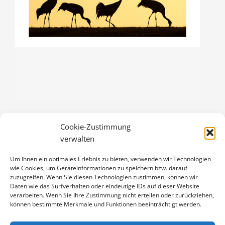
Cookie-Zustimmung
KRANICHSILHOUETTEN
verwalten
3,00
€
Um Ihnen ein optimales Erlebnis zu bieten, verwenden wir Technologien
Enthält 19% Mwst.
wie Cookies, um Geräteinformationen zu speichern bzw. darauf
zzgl.
Versand
zuzugreifen. Wenn Sie diesen Technologien zustimmen, können wir
Klappkarte DIN A6 (105 x 148 mm), mit Originalfoto (ca. 90 x 130
Daten wie das Surfverhalten oder eindeutige IDs auf dieser Website
verarbeiten. Wenn Sie Ihre Zustimmung nicht erteilen oder zurückziehen,
mm) und Umschlag
können bestimmte Merkmale und Funktionen beeinträchtigt werden.
KRANICHSILHOUETTEN
IN DEN WARENKORB