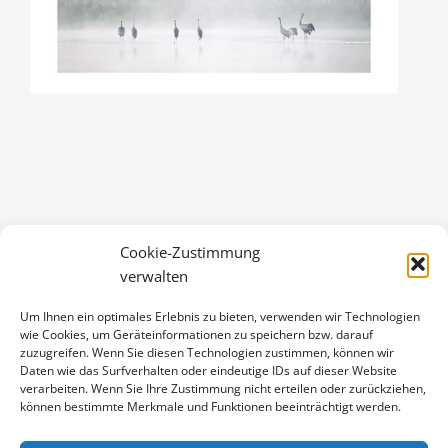
Cookie-Zustimmung
MORGENSTUNDE
verwalten
3,00
€
Um Ihnen ein optimales Erlebnis zu bieten, verwenden wir Technologien
Enthält 19% Mwst.
wie Cookies, um Geräteinformationen zu speichern bzw. darauf
zzgl.
Versand
zuzugreifen. Wenn Sie diesen Technologien zustimmen, können wir
Klappkarte DIN A6 (105 x 148 mm), mit Originalfoto (ca. 90 x 130
Daten wie das Surfverhalten oder eindeutige IDs auf dieser Website
verarbeiten. Wenn Sie Ihre Zustimmung nicht erteilen oder zurückziehen,
mm) und Umschlag
können bestimmte Merkmale und Funktionen beeinträchtigt werden.
MORGENSTUNDE
IN DEN WARENKORB