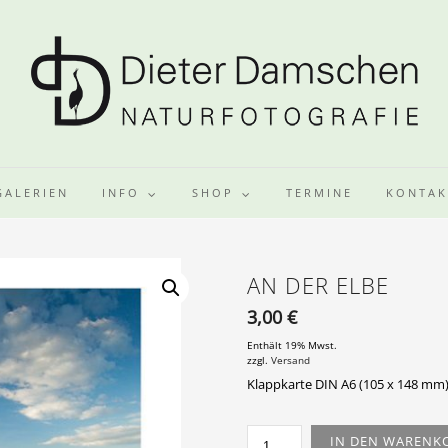
GALERIEN
INFO
SHOP
TERMINE
KONTAK
AN DER ELBE
3,00
€
Enthält 19% Mwst.
zzgl.
Versand
Klappkarte DIN A6 (105 x 148 mm)
AN
IN DEN WARENK