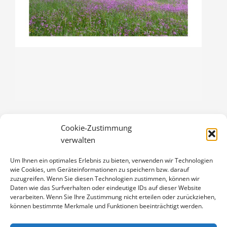
Cookie-Zustimmung
SOMMERMORGEN
verwalten
3,00
€
Um Ihnen ein optimales Erlebnis zu bieten, verwenden wir Technologien
Enthält 19% Mwst.
wie Cookies, um Geräteinformationen zu speichern bzw. darauf
zzgl.
Versand
zuzugreifen. Wenn Sie diesen Technologien zustimmen, können wir
Klappkarte DIN A6 (105 x 148 mm), mit Originalfoto (ca. 90 x 130
Daten wie das Surfverhalten oder eindeutige IDs auf dieser Website
verarbeiten. Wenn Sie Ihre Zustimmung nicht erteilen oder zurückziehen,
mm) und Umschlag
können bestimmte Merkmale und Funktionen beeinträchtigt werden.
SOMMERMORGEN
IN DEN WARENKORB