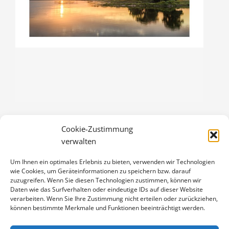
Cookie-Zustimmung
SONNENAUFGANG AN DER ELBE
verwalten
3,00
€
Um Ihnen ein optimales Erlebnis zu bieten, verwenden wir Technologien
Enthält 19% Mwst.
wie Cookies, um Geräteinformationen zu speichern bzw. darauf
zzgl.
Versand
zuzugreifen. Wenn Sie diesen Technologien zustimmen, können wir
Klappkarte DIN A6 (105 x 148 mm), mit Originalfoto (ca. 90 x 130
Daten wie das Surfverhalten oder eindeutige IDs auf dieser Website
verarbeiten. Wenn Sie Ihre Zustimmung nicht erteilen oder zurückziehen,
mm) und Umschlag
können bestimmte Merkmale und Funktionen beeinträchtigt werden.
SONNENAUFGANG
IN DEN WARENKORB