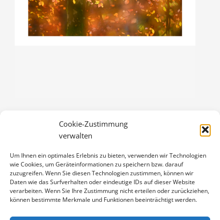
Cookie-Zustimmung
HERBSTLAUB
verwalten
3,00
€
Um Ihnen ein optimales Erlebnis zu bieten, verwenden wir Technologien
Enthält 19% Mwst.
wie Cookies, um Geräteinformationen zu speichern bzw. darauf
zzgl.
Versand
zuzugreifen. Wenn Sie diesen Technologien zustimmen, können wir
Klappkarte DIN A6 (105 x 148 mm), mit Originalfoto (ca. 90 x 130
Daten wie das Surfverhalten oder eindeutige IDs auf dieser Website
verarbeiten. Wenn Sie Ihre Zustimmung nicht erteilen oder zurückziehen,
mm) und Umschlag
können bestimmte Merkmale und Funktionen beeinträchtigt werden.
HERBSTLAUB
IN DEN WARENKORB