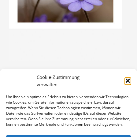
Cookie-Zustimmung
LEBERBLÜMCHEN
verwalten
3,00
€
Um Ihnen ein optimales Erlebnis zu bieten, verwenden wir Technologien
Enthält 19% Mwst.
wie Cookies, um Geräteinformationen zu speichern bzw. darauf
zzgl.
Versand
zuzugreifen. Wenn Sie diesen Technologien zustimmen, können wir
Klappkarte DIN A6 (105 x 148 mm), mit Originalfoto (ca. 90 x 130
Daten wie das Surfverhalten oder eindeutige IDs auf dieser Website
verarbeiten. Wenn Sie Ihre Zustimmung nicht erteilen oder zurückziehen,
mm) und Umschlag
können bestimmte Merkmale und Funktionen beeinträchtigt werden.
LEBERBLÜMCHEN
IN DEN WARENKORB