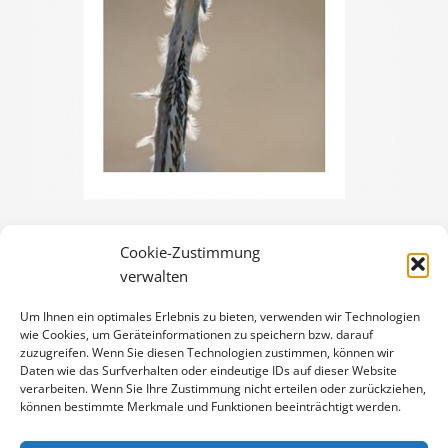
Cookie-Zustimmung
GRAUREIHER
verwalten
3,00
€
Um Ihnen ein optimales Erlebnis zu bieten, verwenden wir Technologien
Enthält 19% Mwst.
wie Cookies, um Geräteinformationen zu speichern bzw. darauf
zzgl.
Versand
zuzugreifen. Wenn Sie diesen Technologien zustimmen, können wir
Klappkarte DIN A6 (105 x 148 mm), mit Originalfoto (ca. 90 x 130
Daten wie das Surfverhalten oder eindeutige IDs auf dieser Website
verarbeiten. Wenn Sie Ihre Zustimmung nicht erteilen oder zurückziehen,
mm) und Umschlag
können bestimmte Merkmale und Funktionen beeinträchtigt werden.
GRAUREIHER
IN DEN WARENKORB