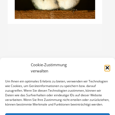
Cookie-Zustimmung
JUNGE RAUCHSCHWALBEN
verwalten
3,00
€
Um Ihnen ein optimales Erlebnis zu bieten, verwenden wir Technologien
Enthält 19% Mwst.
wie Cookies, um Geräteinformationen zu speichern bzw. darauf
zzgl.
Versand
zuzugreifen. Wenn Sie diesen Technologien zustimmen, können wir
Klappkarte DIN A6 (105 x 148 mm), mit Originalfoto (ca. 90 x 130
Daten wie das Surfverhalten oder eindeutige IDs auf dieser Website
verarbeiten. Wenn Sie Ihre Zustimmung nicht erteilen oder zurückziehen,
mm) und Umschlag
können bestimmte Merkmale und Funktionen beeinträchtigt werden.
JUNGE
IN DEN WARENKORB