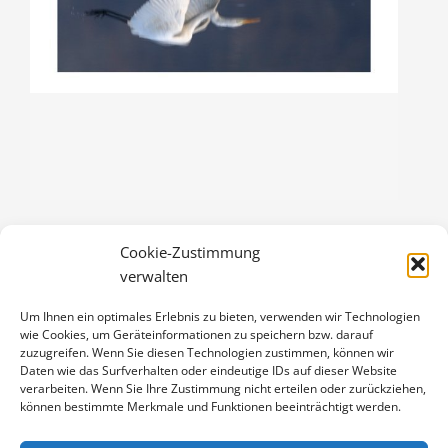
Cookie-Zustimmung
SILBERREIHER
verwalten
3,00
€
Um Ihnen ein optimales Erlebnis zu bieten, verwenden wir Technologien
Enthält 19% Mwst.
wie Cookies, um Geräteinformationen zu speichern bzw. darauf
zzgl.
Versand
zuzugreifen. Wenn Sie diesen Technologien zustimmen, können wir
Klappkarte DIN A6 (105 x 148 mm), mit Originalfoto (ca. 90 x 130
Daten wie das Surfverhalten oder eindeutige IDs auf dieser Website
verarbeiten. Wenn Sie Ihre Zustimmung nicht erteilen oder zurückziehen,
mm) und Umschlag
können bestimmte Merkmale und Funktionen beeinträchtigt werden.
SILBERREIHER
IN DEN WARENKORB