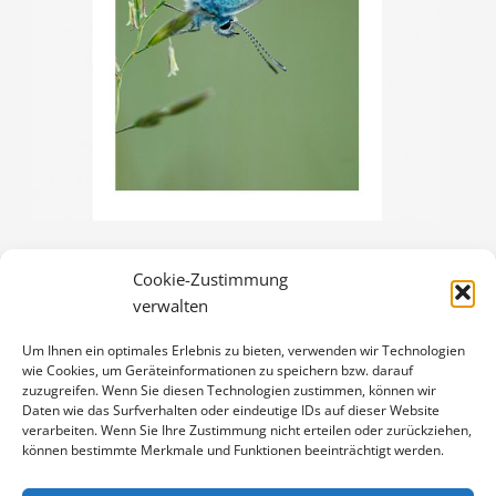
Cookie-Zustimmung
BLÄULING
verwalten
3,00
€
Um Ihnen ein optimales Erlebnis zu bieten, verwenden wir Technologien
Enthält 19% Mwst.
wie Cookies, um Geräteinformationen zu speichern bzw. darauf
zzgl.
Versand
zuzugreifen. Wenn Sie diesen Technologien zustimmen, können wir
Klappkarte DIN A6 (105 x 148 mm), mit Originalfoto (ca. 90 x 130
Daten wie das Surfverhalten oder eindeutige IDs auf dieser Website
verarbeiten. Wenn Sie Ihre Zustimmung nicht erteilen oder zurückziehen,
mm) und Umschlag
können bestimmte Merkmale und Funktionen beeinträchtigt werden.
BLÄULING
IN DEN WARENKORB