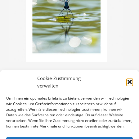
Cookie-Zustimmung
GEBÄNDERTE PRACHTLIBELLE
verwalten
3,00
€
Um Ihnen ein optimales Erlebnis zu bieten, verwenden wir Technologien
Enthält 19% Mwst.
wie Cookies, um Geräteinformationen zu speichern bzw. darauf
zzgl.
Versand
zuzugreifen. Wenn Sie diesen Technologien zustimmen, können wir
Klappkarte DIN A6 (105 x 148 mm), mit Originalfoto (ca. 90 x 130
Daten wie das Surfverhalten oder eindeutige IDs auf dieser Website
verarbeiten. Wenn Sie Ihre Zustimmung nicht erteilen oder zurückziehen,
mm) und Umschlag
können bestimmte Merkmale und Funktionen beeinträchtigt werden.
GEBÄNDERTE
IN DEN WARENKORB