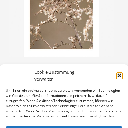
Cookie-Zustimmung
FELDSPERLING
verwalten
3,00
€
Um Ihnen ein optimales Erlebnis zu bieten, verwenden wir Technologien
Enthält 19% Mwst.
wie Cookies, um Geräteinformationen zu speichern bzw. darauf
zzgl.
Versand
zuzugreifen. Wenn Sie diesen Technologien zustimmen, können wir
Klappkarte DIN A6 (105 x 148 mm), mit Originalfoto (ca. 90 x 130
Daten wie das Surfverhalten oder eindeutige IDs auf dieser Website
verarbeiten. Wenn Sie Ihre Zustimmung nicht erteilen oder zurückziehen,
mm) und Umschlag
können bestimmte Merkmale und Funktionen beeinträchtigt werden.
FELDSPERLING
IN DEN WARENKORB