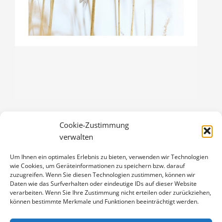
Cookie-Zustimmung
ROHRAMMER
verwalten
3,00
€
Um Ihnen ein optimales Erlebnis zu bieten, verwenden wir Technologien
Enthält 19% Mwst.
wie Cookies, um Geräteinformationen zu speichern bzw. darauf
zzgl.
Versand
zuzugreifen. Wenn Sie diesen Technologien zustimmen, können wir
Klappkarte DIN A6 (105 x 148 mm), mit Originalfoto (ca. 90 x 130
Daten wie das Surfverhalten oder eindeutige IDs auf dieser Website
verarbeiten. Wenn Sie Ihre Zustimmung nicht erteilen oder zurückziehen,
mm) und Umschlag
können bestimmte Merkmale und Funktionen beeinträchtigt werden.
ROHRAMMER
IN DEN WARENKORB