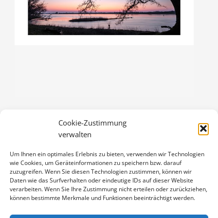
Cookie-Zustimmung
WINTERABEND AN DER ELBE
verwalten
3,00
€
Um Ihnen ein optimales Erlebnis zu bieten, verwenden wir Technologien
Enthält 19% Mwst.
wie Cookies, um Geräteinformationen zu speichern bzw. darauf
zzgl.
Versand
zuzugreifen. Wenn Sie diesen Technologien zustimmen, können wir
Klappkarte DIN A6 (105 x 148 mm), mit Originalfoto (ca. 90 x 130
Daten wie das Surfverhalten oder eindeutige IDs auf dieser Website
verarbeiten. Wenn Sie Ihre Zustimmung nicht erteilen oder zurückziehen,
mm) und Umschlag
können bestimmte Merkmale und Funktionen beeinträchtigt werden.
WINTERABEND
IN DEN WARENKORB