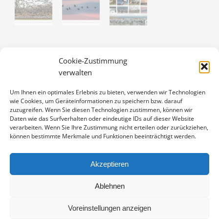
KRANICHE 2017
Cookie-Zustimmung
verwalten
6,00
€
Enthält 19% Mwst.
Um Ihnen ein optimales Erlebnis zu bieten, verwenden wir Technologien
zzgl.
Versand
wie Cookies, um Geräteinformationen zu speichern bzw. darauf
12 beeindruckende Fotos aus dem Jahreslauf der Vögel des
zuzugreifen. Wenn Sie diesen Technologien zustimmen, können wir
Glücks im hochwertigen Offsetdruck auf 250g glänzendem
Daten wie das Surfverhalten oder eindeutige IDs auf dieser Website
verarbeiten. Wenn Sie Ihre Zustimmung nicht erteilen oder zurückziehen,
Bilderdruckpapier, Seitenformat DIN A4 (21 x 29,7 cm).
können bestimmte Merkmale und Funktionen beeinträchtigt werden.
KRANICHE
IN DEN WARENKORB
2017
Akzeptieren
MENGE
Artikelnummer:
KR-2017
Ablehnen
Kategorie:
Kalender
Voreinstellungen anzeigen