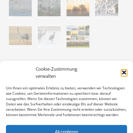
KRANICHE 2027 – DIN A3
Cookie-Zustimmung
verwalten
19,90
€
Enthält 19% Mwst.
Um Ihnen ein optimales Erlebnis zu bieten, verwenden wir Technologien
zzgl.
Versand
wie Cookies, um Geräteinformationen zu speichern bzw. darauf
12 beeindruckende Fotos aus dem Jahreslauf der Vögel des
zuzugreifen. Wenn Sie diesen Technologien zustimmen, können wir
Glücks auf 250 g mattem Bilderdruckpapier, Seitenformat DIN A3
Daten wie das Surfverhalten oder eindeutige IDs auf dieser Website
verarbeiten. Wenn Sie Ihre Zustimmung nicht erteilen oder zurückziehen,
(29,7 x 42 cm).
können bestimmte Merkmale und Funktionen beeinträchtigt werden.
KRANICHE
IN DEN WARENKORB
2027
Akzeptieren