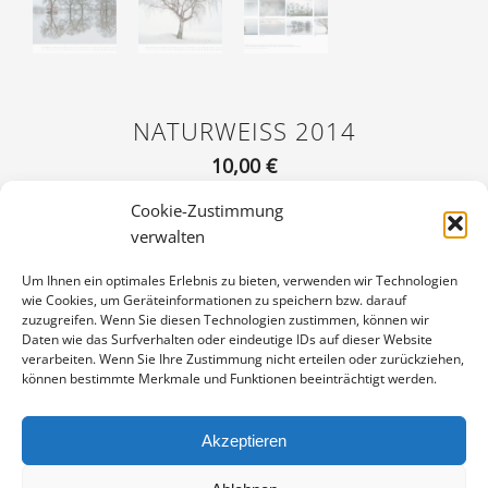
NATURWEISS 2014
10,00
€
Enthält 19% Mwst.
Cookie-Zustimmung
zzgl.
Versand
verwalten
„naturweiss 2014“ präsentiert einen Einblick in die stillen
Momente der Natur, deren Zartheit und Fragilität.
Um Ihnen ein optimales Erlebnis zu bieten, verwenden wir Technologien
Nach der erfolgreichen Erstauflage für 2011, nun der Nachfolger
wie Cookies, um Geräteinformationen zu speichern bzw. darauf
für 2014.
zuzugreifen. Wenn Sie diesen Technologien zustimmen, können wir
Zwölf Seiten, hochwertiger Offsetdruck auf 250g/m² glänzendem
Daten wie das Surfverhalten oder eindeutige IDs auf dieser Website
Bilderdruckpapier, Seitenformat 49×34 cm.
verarbeiten. Wenn Sie Ihre Zustimmung nicht erteilen oder zurückziehen,
können bestimmte Merkmale und Funktionen beeinträchtigt werden.
NATURWEISS
IN DEN WARENKORB
2014
Akzeptieren
MENGE
Artikelnummer:
NW-2014