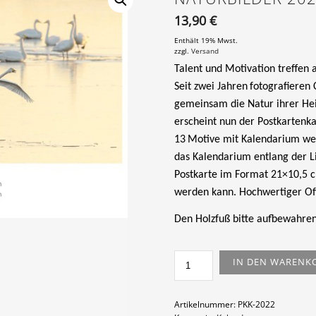
13,90
€
Enthält 19% Mwst.
zzgl.
Versand
Talent
und
Motivation
treffen
a
Seit zwei Jahren
fotografieren
gemeinsam die Natur ihrer H
erscheint nun der
Postkartenka
1
3
Motive mit Kalendarium w
das Kalendarium entlang der Li
Postkarte im Format 21×10,5 c
werde
n
kann. Hochwertiger Off
D
en Holzfuß bitte aufbewahren
NATURBILDER
IN DEN WARENK
2022
-
POSTKARTENKALENDER
Artikelnummer:
PKK-2022
MENGE