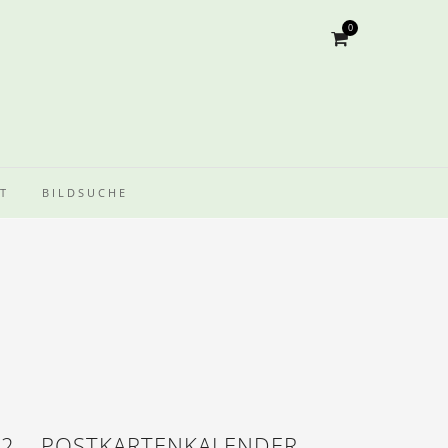
0
T
BILDSUCHE
22 – POSTKARTENKALENDER