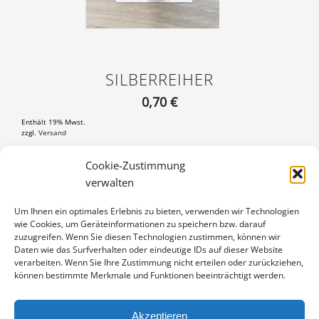
SILBERREIHER
0,70
€
Enthält 19% Mwst.
zzgl.
Versand
Lesezeichen, 55×148 mm
Cookie-Zustimmung
verwalten
SILBERREIHER
IN DEN WARENKORB
MENGE
Um Ihnen ein optimales Erlebnis zu bieten, verwenden wir Technologien
wie Cookies, um Geräteinformationen zu speichern bzw. darauf
Artikelnummer:
LZ-17040864
zuzugreifen. Wenn Sie diesen Technologien zustimmen, können wir
Kategorie:
Lesezeichen ohne Band
Daten wie das Surfverhalten oder eindeutige IDs auf dieser Website
verarbeiten. Wenn Sie Ihre Zustimmung nicht erteilen oder zurückziehen,
können bestimmte Merkmale und Funktionen beeinträchtigt werden.
Akzeptieren