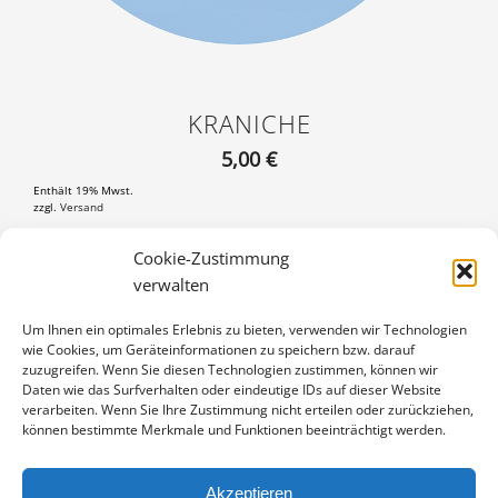
KRANICHE
5,00
€
Enthält 19% Mwst.
zzgl.
Versand
Magnetbutton rund, 76 mm Durchmesser
Cookie-Zustimmung
verwalten
KRANICHE
IN DEN WARENKORB
MENGE
Um Ihnen ein optimales Erlebnis zu bieten, verwenden wir Technologien
wie Cookies, um Geräteinformationen zu speichern bzw. darauf
Artikelnummer:
M7-16090526
zuzugreifen. Wenn Sie diesen Technologien zustimmen, können wir
Kategorie:
Magnetbuttons
Daten wie das Surfverhalten oder eindeutige IDs auf dieser Website
verarbeiten. Wenn Sie Ihre Zustimmung nicht erteilen oder zurückziehen,
können bestimmte Merkmale und Funktionen beeinträchtigt werden.
Akzeptieren