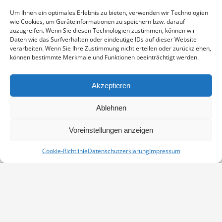
Enthält 19% Mwst.
zzgl.
Versand
Um Ihnen ein optimales Erlebnis zu bieten, verwenden wir Technologien
Fine Art Print auf alterungsbeständigem Naturpapier, sichtbarer
wie Cookies, um Geräteinformationen zu speichern bzw. darauf
Ausschnitt ca. 17×23 cm, aufgezogen und in weißem
zuzugreifen. Wenn Sie diesen Technologien zustimmen, können wir
Passepartout montiert, Stärke 2,6 mm, Außenmaß 24×30 cm,
Daten wie das Surfverhalten oder eindeutige IDs auf dieser Website
verarbeiten. Wenn Sie Ihre Zustimmung nicht erteilen oder zurückziehen,
signiert
können bestimmte Merkmale und Funktionen beeinträchtigt werden.
GOLDAMMER
IN DEN WARENKORB
MENGE
Akzeptieren
Artikelnummer:
PP-1012-0191-2430
Ablehnen
Kategorie:
Passepartouts 24x30
Voreinstellungen anzeigen
Cookie-Richtlinie
Datenschutzerklärung
Impressum
Vertrag widerrufen
Kontakt
Impressum
Datenschutz
Cookie-Richtlinie (EU)