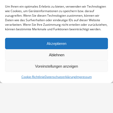
Enthält 19% Mwst.
zzgl.
Versand
Um Ihnen ein optimales Erlebnis zu bieten, verwenden wir Technologien
Fine Art Print auf alterungsbeständigem Naturpapier, sichtbarer
wie Cookies, um Geräteinformationen zu speichern bzw. darauf
Ausschnitt ca. 17×23 cm, aufgezogen und in weißem
zuzugreifen. Wenn Sie diesen Technologien zustimmen, können wir
Passepartout montiert, Stärke 2,6 mm, Außenmaß 24×30 cm,
Daten wie das Surfverhalten oder eindeutige IDs auf dieser Website
verarbeiten. Wenn Sie Ihre Zustimmung nicht erteilen oder zurückziehen,
signiert
können bestimmte Merkmale und Funktionen beeinträchtigt werden.
GRÜNSCHENKEL
IN DEN WARENKORB
MENGE
Akzeptieren
Artikelnummer:
PP-08082001-2430
Ablehnen
Kategorie:
Passepartouts 24x30
Voreinstellungen anzeigen
Cookie-Richtlinie
Datenschutzerklärung
Impressum
Vertrag widerrufen
Kontakt
Impressum
Datenschutz
Cookie-Richtlinie (EU)