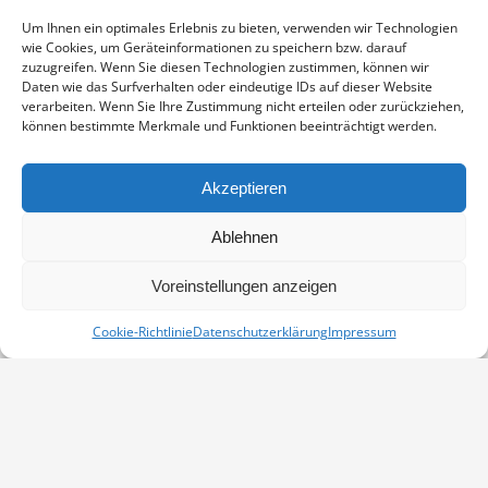
Enthält 19% Mwst.
zzgl.
Versand
Um Ihnen ein optimales Erlebnis zu bieten, verwenden wir Technologien
Fine Art Print auf alterungsbeständigem Naturpapier, sichtbarer
wie Cookies, um Geräteinformationen zu speichern bzw. darauf
Ausschnitt ca. 17×23 cm, aufgezogen und in weißem
zuzugreifen. Wenn Sie diesen Technologien zustimmen, können wir
Passepartout montiert, Stärke 2,6 mm, Außenmaß 24×30 cm,
Daten wie das Surfverhalten oder eindeutige IDs auf dieser Website
verarbeiten. Wenn Sie Ihre Zustimmung nicht erteilen oder zurückziehen,
signiert
können bestimmte Merkmale und Funktionen beeinträchtigt werden.
MORGENSTIMMUNG
IN DEN WARENKORB
AN
Akzeptieren
DER
Artikelnummer:
PP-17050187-2430
ELBE
Ablehnen
Kategorie:
Passepartouts 24x30
MENGE
Voreinstellungen anzeigen
Cookie-Richtlinie
Datenschutzerklärung
Impressum
Vertrag widerrufen
Kontakt
Impressum
Datenschutz
Cookie-Richtlinie (EU)