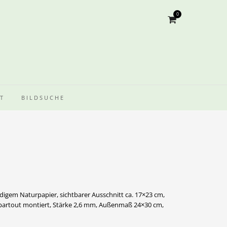
0
T
BILDSUCHE
ndigem Naturpapier, sichtbarer Ausschnitt ca. 17×23 cm,
artout montiert, Stärke 2,6 mm, Außenmaß 24×30 cm,