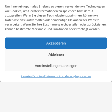
Enthält 19% Mwst.
zzgl.
Versand
Um Ihnen ein optimales Erlebnis zu bieten, verwenden wir Technologien
Fine Art Print auf alterungsbeständigem Naturpapier, sichtbarer
wie Cookies, um Geräteinformationen zu speichern bzw. darauf
Ausschnitt ca. 17×23 cm, aufgezogen und in weißem
zuzugreifen. Wenn Sie diesen Technologien zustimmen, können wir
Passepartout montiert, Stärke 2,6 mm, Außenmaß 24×30 cm,
Daten wie das Surfverhalten oder eindeutige IDs auf dieser Website
verarbeiten. Wenn Sie Ihre Zustimmung nicht erteilen oder zurückziehen,
signiert
können bestimmte Merkmale und Funktionen beeinträchtigt werden.
SINGSCHWÄNE
IN DEN WARENKORB
MENGE
Akzeptieren
Artikelnummer:
PP-17010804-2430
Ablehnen
Kategorie:
Passepartouts 24x30
Voreinstellungen anzeigen
Cookie-Richtlinie
Datenschutzerklärung
Impressum
Vertrag widerrufen
Kontakt
Impressum
Datenschutz
Cookie-Richtlinie (EU)