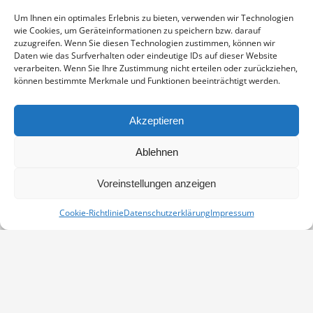
Enthält 19% Mwst.
zzgl.
Versand
Um Ihnen ein optimales Erlebnis zu bieten, verwenden wir Technologien
Fine Art Print auf alterungsbeständigem Naturpapier, sichtbarer
wie Cookies, um Geräteinformationen zu speichern bzw. darauf
Ausschnitt ca. 19,5×19,5 cm, aufgezogen und in weißem
zuzugreifen. Wenn Sie diesen Technologien zustimmen, können wir
Passepartout montiert, Stärke 2,6 mm, Außenmaß 30×30 cm,
Daten wie das Surfverhalten oder eindeutige IDs auf dieser Website
verarbeiten. Wenn Sie Ihre Zustimmung nicht erteilen oder zurückziehen,
signiert
können bestimmte Merkmale und Funktionen beeinträchtigt werden.
ERLENZEISIG
IN DEN WARENKORB
MENGE
Akzeptieren
Artikelnummer:
PP-18040071-3030
Ablehnen
Kategorie:
Passepartouts 30x30
Voreinstellungen anzeigen
Cookie-Richtlinie
Datenschutzerklärung
Impressum
Vertrag widerrufen
Kontakt
Impressum
Datenschutz
Cookie-Richtlinie (EU)