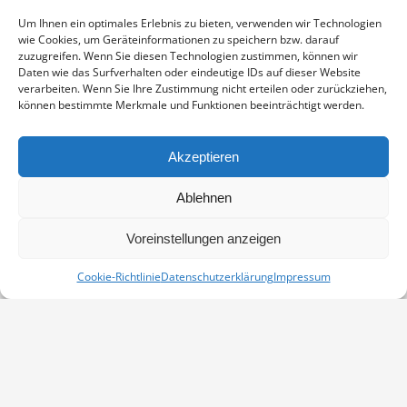
Enthält 19% Mwst.
zzgl.
Versand
Um Ihnen ein optimales Erlebnis zu bieten, verwenden wir Technologien
Fine Art Print auf alterungsbeständigem Naturpapier, sichtbarer
wie Cookies, um Geräteinformationen zu speichern bzw. darauf
Ausschnitt ca. 19,5×19,5 cm, aufgezogen und in weißem
zuzugreifen. Wenn Sie diesen Technologien zustimmen, können wir
Passepartout montiert, Stärke 2,6 mm, Außenmaß 30×30 cm,
Daten wie das Surfverhalten oder eindeutige IDs auf dieser Website
verarbeiten. Wenn Sie Ihre Zustimmung nicht erteilen oder zurückziehen,
signiert
können bestimmte Merkmale und Funktionen beeinträchtigt werden.
OSTSEKÜSTE
IN DEN WARENKORB
MENGE
Akzeptieren
Artikelnummer:
PP-16070567-3030
Ablehnen
Kategorie:
Passepartouts 30x30
Voreinstellungen anzeigen
Cookie-Richtlinie
Datenschutzerklärung
Impressum
Vertrag widerrufen
Kontakt
Impressum
Datenschutz
Cookie-Richtlinie (EU)