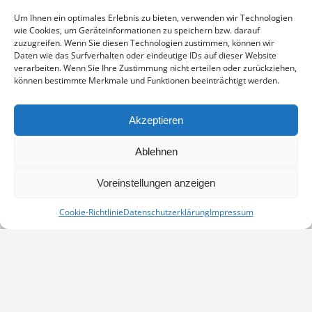
Enthält 19% Mwst.
zzgl.
Versand
Um Ihnen ein optimales Erlebnis zu bieten, verwenden wir Technologien
Fine Art Print auf alterungsbeständigem Naturpapier, sichtbarer
wie Cookies, um Geräteinformationen zu speichern bzw. darauf
Ausschnitt ca. 19,5×19,5 cm, aufgezogen und in weißem
zuzugreifen. Wenn Sie diesen Technologien zustimmen, können wir
Passepartout montiert, Stärke 2,6 mm, Außenmaß 30×30 cm,
Daten wie das Surfverhalten oder eindeutige IDs auf dieser Website
verarbeiten. Wenn Sie Ihre Zustimmung nicht erteilen oder zurückziehen,
signiert
können bestimmte Merkmale und Funktionen beeinträchtigt werden.
SILBERREIHER
IN DEN WARENKORB
MENGE
Akzeptieren
Artikelnummer:
PP-17040714-3030
Ablehnen
Kategorie:
Passepartouts 30x30
Voreinstellungen anzeigen
Cookie-Richtlinie
Datenschutzerklärung
Impressum
Vertrag widerrufen
Kontakt
Impressum
Datenschutz
Cookie-Richtlinie (EU)