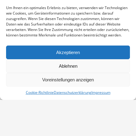
Enthält 19% Mwst.
zzgl.
Versand
Um Ihnen ein optimales Erlebnis zu bieten, verwenden wir Technologien
Fotoabzug auf Fujicolor Crystal Archive Paper DP II Professional,
wie Cookies, um Geräteinformationen zu speichern bzw. darauf
sichtbarer Ausschnitt ca. 19×29 cm, aufgezogen und in weißem
zuzugreifen. Wenn Sie diesen Technologien zustimmen, können wir
Passepartout montiert, Stärke 2,6 mm, Außenmaß 30×40 cm,
Daten wie das Surfverhalten oder eindeutige IDs auf dieser Website
verarbeiten. Wenn Sie Ihre Zustimmung nicht erteilen oder zurückziehen,
signiert
können bestimmte Merkmale und Funktionen beeinträchtigt werden.
KRANICHE
IN DEN WARENKORB
MENGE
Akzeptieren
Artikelnummer:
PP-08030496-3040
Ablehnen
Kategorie:
Kraniche
Voreinstellungen anzeigen
Cookie-Richtlinie
Datenschutzerklärung
Impressum
Vertrag widerrufen
Kontakt
Impressum
Datenschutz
Cookie-Richtlinie (EU)