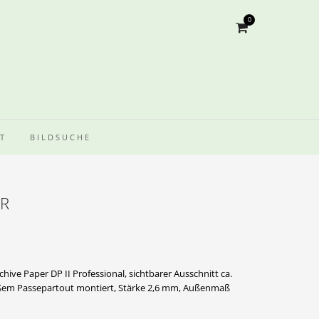
0
T
BILDSUCHE
ER
chive Paper DP II Professional, sichtbarer Ausschnitt ca.
ßem Passepartout montiert, Stärke 2,6 mm, Außenmaß