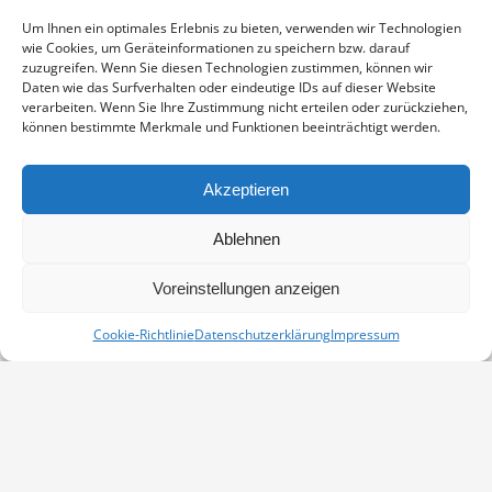
Enthält 19% Mwst.
zzgl.
Versand
Um Ihnen ein optimales Erlebnis zu bieten, verwenden wir Technologien
Fotoabzug auf Fujicolor Crystal Archive Paper DP II Professional,
wie Cookies, um Geräteinformationen zu speichern bzw. darauf
sichtbarer Ausschnitt ca. 19×29 cm, aufgezogen und in weißem
zuzugreifen. Wenn Sie diesen Technologien zustimmen, können wir
Passepartout montiert, Stärke 2,6 mm, Außenmaß 30×40 cm,
Daten wie das Surfverhalten oder eindeutige IDs auf dieser Website
verarbeiten. Wenn Sie Ihre Zustimmung nicht erteilen oder zurückziehen,
signiert
können bestimmte Merkmale und Funktionen beeinträchtigt werden.
KRANICHE
IN DEN WARENKORB
AN
Akzeptieren
DER
Artikelnummer:
PP-08020476-3040
WASSERSTELLE
Ablehnen
Kategorie:
Kraniche
MENGE
Voreinstellungen anzeigen
Cookie-Richtlinie
Datenschutzerklärung
Impressum
Vertrag widerrufen
Kontakt
Impressum
Datenschutz
Cookie-Richtlinie (EU)