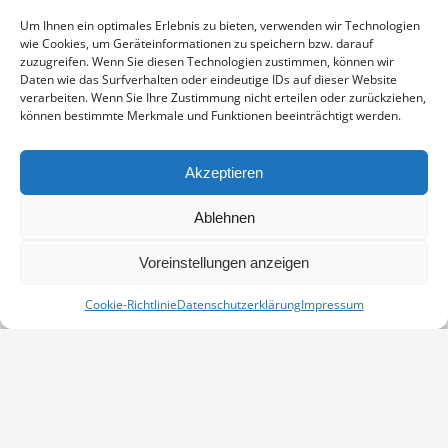
Enthält 19% Mwst.
zzgl.
Versand
Um Ihnen ein optimales Erlebnis zu bieten, verwenden wir Technologien
Fotoabzug auf Fujicolor Crystal Archive Paper DP II Professional,
wie Cookies, um Geräteinformationen zu speichern bzw. darauf
sichtbarer Ausschnitt ca. 19×29 cm, aufgezogen und in weißem
zuzugreifen. Wenn Sie diesen Technologien zustimmen, können wir
Passepartout montiert, Stärke 2,6 mm, Außenmaß 30×40 cm,
Daten wie das Surfverhalten oder eindeutige IDs auf dieser Website
verarbeiten. Wenn Sie Ihre Zustimmung nicht erteilen oder zurückziehen,
signiert
können bestimmte Merkmale und Funktionen beeinträchtigt werden.
APFELBLÜTE
IN DEN WARENKORB
MENGE
Akzeptieren
Artikelnummer:
PP-09040206-3040
Ablehnen
Kategorie:
Landschaft
Voreinstellungen anzeigen
Cookie-Richtlinie
Datenschutzerklärung
Impressum
Vertrag widerrufen
Kontakt
Impressum
Datenschutz
Cookie-Richtlinie (EU)