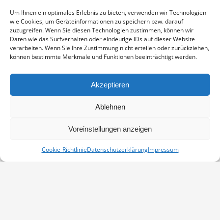
Enthält 19% Mwst.
zzgl.
Versand
Um Ihnen ein optimales Erlebnis zu bieten, verwenden wir Technologien
Fotoabzug auf Fujicolor Crystal Archive Paper DP II Professional,
wie Cookies, um Geräteinformationen zu speichern bzw. darauf
sichtbarer Ausschnitt ca. 19×29 cm, aufgezogen und in weißem
zuzugreifen. Wenn Sie diesen Technologien zustimmen, können wir
Passepartout montiert, Stärke 2,6 mm, Außenmaß 30×40 cm,
Daten wie das Surfverhalten oder eindeutige IDs auf dieser Website
verarbeiten. Wenn Sie Ihre Zustimmung nicht erteilen oder zurückziehen,
signiert
können bestimmte Merkmale und Funktionen beeinträchtigt werden.
OSTSEE
IN DEN WARENKORB
MENGE
Akzeptieren
Artikelnummer:
PP-06090640-3040
Ablehnen
Kategorie:
Landschaft
Voreinstellungen anzeigen
Cookie-Richtlinie
Datenschutzerklärung
Impressum
Vertrag widerrufen
Kontakt
Impressum
Datenschutz
Cookie-Richtlinie (EU)