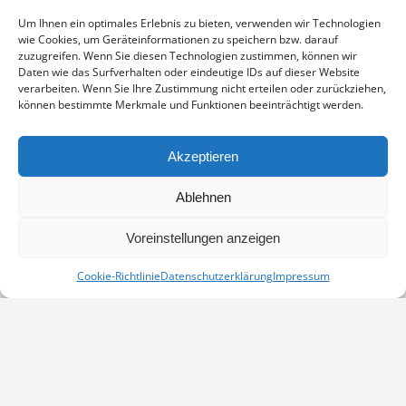
Enthält 19% Mwst.
zzgl.
Versand
Um Ihnen ein optimales Erlebnis zu bieten, verwenden wir Technologien
Fotoabzug auf Fujicolor Crystal Archive Paper DP II Professional,
wie Cookies, um Geräteinformationen zu speichern bzw. darauf
sichtbarer Ausschnitt ca. 19×29 cm, aufgezogen und in weißem
zuzugreifen. Wenn Sie diesen Technologien zustimmen, können wir
Passepartout montiert, Stärke 2,6 mm, Außenmaß 30×40 cm,
Daten wie das Surfverhalten oder eindeutige IDs auf dieser Website
verarbeiten. Wenn Sie Ihre Zustimmung nicht erteilen oder zurückziehen,
signiert
können bestimmte Merkmale und Funktionen beeinträchtigt werden.
SEEADLER
IN DEN WARENKORB
MENGE
Akzeptieren
Artikelnummer:
PP-00-355-21-3040
Ablehnen
Kategorie:
Vögel
Voreinstellungen anzeigen
Cookie-Richtlinie
Datenschutzerklärung
Impressum
Vertrag widerrufen
Kontakt
Impressum
Datenschutz
Cookie-Richtlinie (EU)