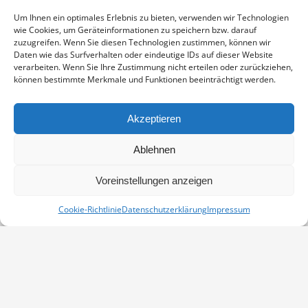
Enthält 19% Mwst.
zzgl.
Versand
Um Ihnen ein optimales Erlebnis zu bieten, verwenden wir Technologien
Fotoabzug auf Fujicolor Crystal Archive Paper DP II Professional,
wie Cookies, um Geräteinformationen zu speichern bzw. darauf
sichtbarer Ausschnitt ca. 19×29 cm, aufgezogen und in weißem
zuzugreifen. Wenn Sie diesen Technologien zustimmen, können wir
Passepartout montiert, Stärke 2,6 mm, Außenmaß 30×40 cm,
Daten wie das Surfverhalten oder eindeutige IDs auf dieser Website
verarbeiten. Wenn Sie Ihre Zustimmung nicht erteilen oder zurückziehen,
signiert
können bestimmte Merkmale und Funktionen beeinträchtigt werden.
SEEADLER
IN DEN WARENKORB
UND
Akzeptieren
KRANICHE
Artikelnummer:
PP-1111-11322-3040
MENGE
Ablehnen
Kategorien:
Kraniche
,
Vögel
Voreinstellungen anzeigen
Cookie-Richtlinie
Datenschutzerklärung
Impressum
Vertrag widerrufen
Kontakt
Impressum
Datenschutz
Cookie-Richtlinie (EU)