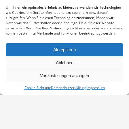
Enthält 19% Mwst.
zzgl.
Versand
Um Ihnen ein optimales Erlebnis zu bieten, verwenden wir Technologien
Fotoabzug auf Fujicolor Crystal Archive Paper DP II Professional,
wie Cookies, um Geräteinformationen zu speichern bzw. darauf
sichtbarer Ausschnitt ca. 19×29 cm, aufgezogen und in weißem
zuzugreifen. Wenn Sie diesen Technologien zustimmen, können wir
Passepartout montiert, Stärke 2,6 mm, Außenmaß 30×40 cm,
Daten wie das Surfverhalten oder eindeutige IDs auf dieser Website
verarbeiten. Wenn Sie Ihre Zustimmung nicht erteilen oder zurückziehen,
signiert
können bestimmte Merkmale und Funktionen beeinträchtigt werden.
SILBERREIHER
IN DEN WARENKORB
MENGE
Akzeptieren
Artikelnummer:
PP-1211-06105-3040
Ablehnen
Kategorie:
Vögel
Voreinstellungen anzeigen
Cookie-Richtlinie
Datenschutzerklärung
Impressum
Vertrag widerrufen
Kontakt
Impressum
Datenschutz
Cookie-Richtlinie (EU)