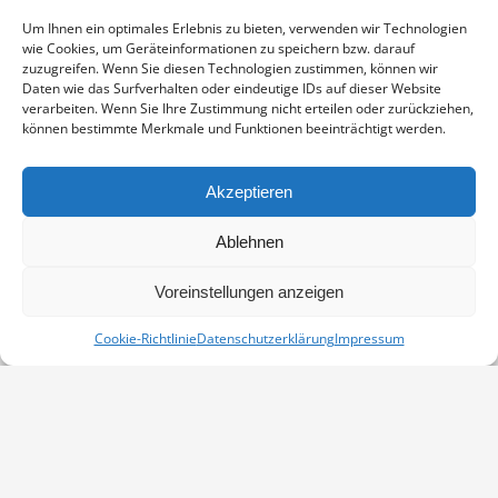
Enthält 19% Mwst.
zzgl.
Versand
Um Ihnen ein optimales Erlebnis zu bieten, verwenden wir Technologien
Fotoabzug auf Fujicolor Crystal Archive Paper DP II Professional,
wie Cookies, um Geräteinformationen zu speichern bzw. darauf
sichtbarer Ausschnitt ca. 19×29 cm, aufgezogen und in weißem
zuzugreifen. Wenn Sie diesen Technologien zustimmen, können wir
Passepartout montiert, Stärke 2,6 mm, Außenmaß 30×40 cm,
Daten wie das Surfverhalten oder eindeutige IDs auf dieser Website
verarbeiten. Wenn Sie Ihre Zustimmung nicht erteilen oder zurückziehen,
signiert
können bestimmte Merkmale und Funktionen beeinträchtigt werden.
SINGSCHWÄNE
IN DEN WARENKORB
MENGE
Akzeptieren
Artikelnummer:
PP-1511-02534-3040
Ablehnen
Kategorie:
Vögel
Voreinstellungen anzeigen
Cookie-Richtlinie
Datenschutzerklärung
Impressum
Vertrag widerrufen
Kontakt
Impressum
Datenschutz
Cookie-Richtlinie (EU)