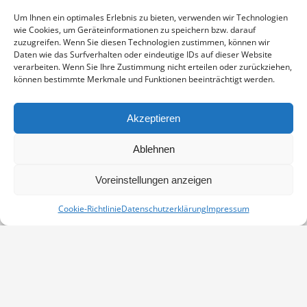
Enthält 19% Mwst.
zzgl.
Versand
Um Ihnen ein optimales Erlebnis zu bieten, verwenden wir Technologien
Fotoabzug auf Fujicolor Crystal Archive Paper DP II Professional,
wie Cookies, um Geräteinformationen zu speichern bzw. darauf
sichtbarer Ausschnitt ca. 19×29 cm, aufgezogen und in weißem
zuzugreifen. Wenn Sie diesen Technologien zustimmen, können wir
Passepartout montiert, Stärke 2,6 mm, Außenmaß 30×40 cm,
Daten wie das Surfverhalten oder eindeutige IDs auf dieser Website
verarbeiten. Wenn Sie Ihre Zustimmung nicht erteilen oder zurückziehen,
signiert
können bestimmte Merkmale und Funktionen beeinträchtigt werden.
BOCKSBART
IN DEN WARENKORB
MENGE
Akzeptieren
Artikelnummer:
PP-06060116-3040
Ablehnen
Kategorie:
Weitere Motive
Voreinstellungen anzeigen
Cookie-Richtlinie
Datenschutzerklärung
Impressum
Vertrag widerrufen
Kontakt
Impressum
Datenschutz
Cookie-Richtlinie (EU)