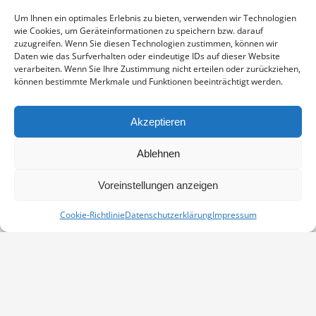
Enthält 19% Mwst.
zzgl.
Versand
Um Ihnen ein optimales Erlebnis zu bieten, verwenden wir Technologien
Fotoabzug auf Fujicolor Crystal Archive Paper DP II Professional,
wie Cookies, um Geräteinformationen zu speichern bzw. darauf
sichtbarer Ausschnitt ca. 19×29 cm, aufgezogen und in weißem
zuzugreifen. Wenn Sie diesen Technologien zustimmen, können wir
Passepartout montiert, Stärke 2,6 mm, Außenmaß 30×40 cm,
Daten wie das Surfverhalten oder eindeutige IDs auf dieser Website
verarbeiten. Wenn Sie Ihre Zustimmung nicht erteilen oder zurückziehen,
signiert
können bestimmte Merkmale und Funktionen beeinträchtigt werden.
BUSCHWINDRÖSCHEN
IN DEN WARENKORB
MENGE
Akzeptieren
Artikelnummer:
PP-06040401-3040
Ablehnen
Kategorie:
Weitere Motive
Voreinstellungen anzeigen
Cookie-Richtlinie
Datenschutzerklärung
Impressum
Vertrag widerrufen
Kontakt
Impressum
Datenschutz
Cookie-Richtlinie (EU)