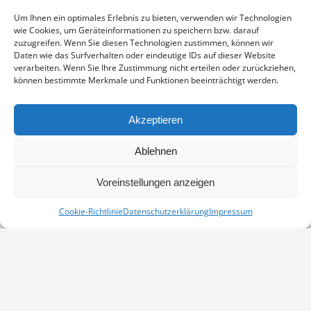
Enthält 19% Mwst.
zzgl.
Versand
Um Ihnen ein optimales Erlebnis zu bieten, verwenden wir Technologien
Fotoabzug auf Fujicolor Crystal Archive Paper DP II Professional,
wie Cookies, um Geräteinformationen zu speichern bzw. darauf
sichtbarer Ausschnitt ca. 19×29 cm, aufgezogen und in weißem
zuzugreifen. Wenn Sie diesen Technologien zustimmen, können wir
Passepartout montiert, Stärke 2,6 mm, Außenmaß 30×40 cm,
Daten wie das Surfverhalten oder eindeutige IDs auf dieser Website
verarbeiten. Wenn Sie Ihre Zustimmung nicht erteilen oder zurückziehen,
signiert
können bestimmte Merkmale und Funktionen beeinträchtigt werden.
WASSERFEDER
IN DEN WARENKORB
MENGE
Akzeptieren
Artikelnummer:
PP-08050201-3040
Ablehnen
Kategorie:
Weitere Motive
Voreinstellungen anzeigen
Cookie-Richtlinie
Datenschutzerklärung
Impressum
Vertrag widerrufen
Kontakt
Impressum
Datenschutz
Cookie-Richtlinie (EU)