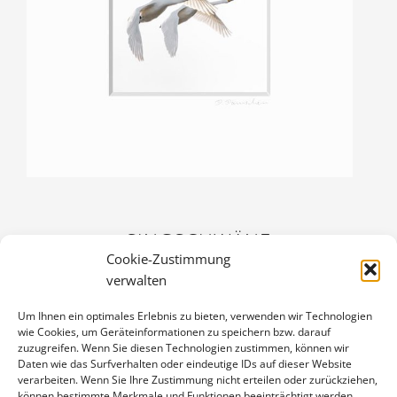
SINGSCHWÄNE
Cookie-Zustimmung
20,00
€
verwalten
Enthält 19% Mwst.
zzgl.
Versand
Um Ihnen ein optimales Erlebnis zu bieten, verwenden wir Technologien
Fine Art Print auf alterungsbeständigem Naturpapier, sichtbarer
wie Cookies, um Geräteinformationen zu speichern bzw. darauf
Ausschnitt ca. 9,5×9,5 cm, aufgezogen und in weißem
zuzugreifen. Wenn Sie diesen Technologien zustimmen, können wir
Passepartout montiert, Stärke 2,6 mm, Außenmaß 20×20 cm,
Daten wie das Surfverhalten oder eindeutige IDs auf dieser Website
verarbeiten. Wenn Sie Ihre Zustimmung nicht erteilen oder zurückziehen,
signiert
können bestimmte Merkmale und Funktionen beeinträchtigt werden.