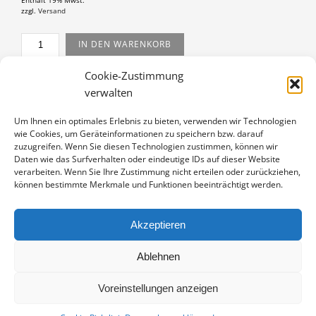
Enthält 19% Mwst.
zzgl.
Versand
SINGSCHWÄNE
IN DEN WARENKORB
MENGE
Cookie-Zustimmung
Artikelnummer:
PP-13010080-3060
verwalten
Kategorie:
Passepartouts 30x60
Um Ihnen ein optimales Erlebnis zu bieten, verwenden wir Technologien
wie Cookies, um Geräteinformationen zu speichern bzw. darauf
zuzugreifen. Wenn Sie diesen Technologien zustimmen, können wir
Daten wie das Surfverhalten oder eindeutige IDs auf dieser Website
verarbeiten. Wenn Sie Ihre Zustimmung nicht erteilen oder zurückziehen,
BESCHREIBUNG
können bestimmte Merkmale und Funktionen beeinträchtigt werden.
Fine Art Print auf alterungsbeständigem Naturpapier,
sichtbarer Ausschnitt ca. 29×49 cm, aufgezogen auf
Akzeptieren
Trägerkarton und in weißem Passepartout montiert,
Stärke 2,6 mm, Außenmaß 30×60 cm, signiert.
Ablehnen
Voreinstellungen anzeigen