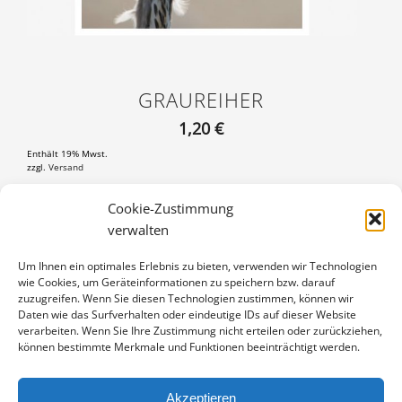
GRAUREIHER
1,20
€
Enthält 19% Mwst.
zzgl.
Versand
Postkarte DIN A6 (105×148 mm), mit 3 mm weißem Rand
Cookie-Zustimmung
verwalten
GRAUREIHER
IN DEN WARENKORB
MENGE
Um Ihnen ein optimales Erlebnis zu bieten, verwenden wir Technologien
wie Cookies, um Geräteinformationen zu speichern bzw. darauf
Artikelnummer:
PK-10070123
zuzugreifen. Wenn Sie diesen Technologien zustimmen, können wir
Kategorie:
Vögel
Daten wie das Surfverhalten oder eindeutige IDs auf dieser Website
verarbeiten. Wenn Sie Ihre Zustimmung nicht erteilen oder zurückziehen,
können bestimmte Merkmale und Funktionen beeinträchtigt werden.
Akzeptieren